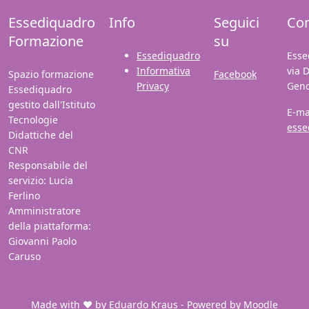
Essediquadro
Info
Seguici
Con
Formazione
su
Essediquadro
Esse
Informativa
via 
Spazio formazione
Facebook
Privacy
Gen
Essediquadro
gestito dall'Istituto
E-ma
Tecnologie
esse
Didattiche del
CNR
Responsabile del
servizio: Lucia
Ferlino
Amministratore
della piattaforma:
Giovanni Paolo
Caruso
Made with ❤️ by
Eduardo Kraus
- Powered by
Moodle