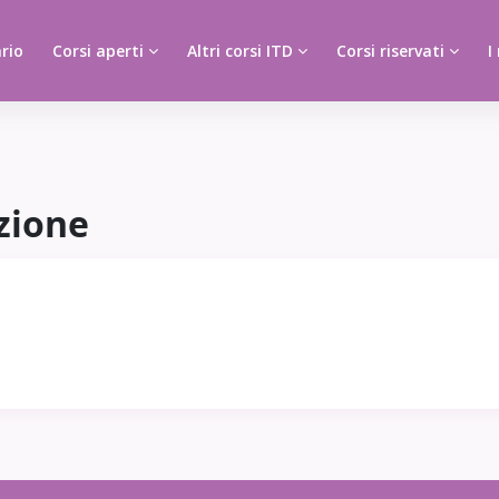
rio
Corsi aperti
Altri corsi ITD
Corsi riservati
I
zione