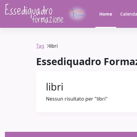
Vai al contenuto principale
Home
Calenda
Tag
libri
Essediquadro Forma
libri
Nessun risultato per "libri"