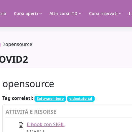
rio
Corsi aperti
Altri corsi ITD
Corsi riservati
I
g
opensource
OVID2
opensource
Tag correlati:
Software libero
videotutorial
ATTIVITÀ E RISORSE
E-book con SIGIL
COVID2