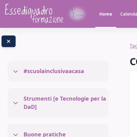
Vai al contenuto principale
Home
Calenda
Ta
C
#scuolainclusivaacasa
Minimizza
Strumenti [e Tecnologie per la
Minimizza
DaD]
Buone pratiche