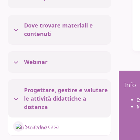
Minimizza
Dove trovare materiali e
Minimizza
contenuti
Webinar
Minimizza
Essediquadro Formazione
Info
Progettare, gestire e valutare
le attività didattiche a
Spazio formazione Essediquadro
E
Minimizza
distanza
gestito dall'Istituto Tecnologie
I
Didattiche del CNR
Responsabile del servizio: Lucia
Scratch a casa
Ferlino
Amministratore della piattaforma: