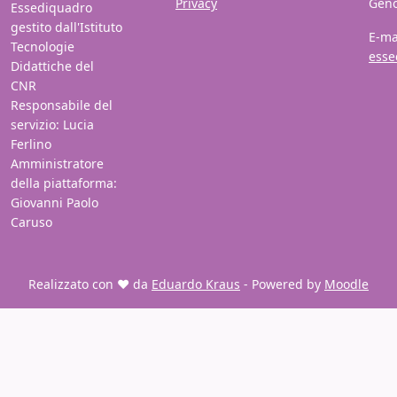
Privacy
Gen
Essediquadro
gestito dall'Istituto
E-ma
Tecnologie
esse
Didattiche del
CNR
Responsabile del
servizio: Lucia
Ferlino
Amministratore
della piattaforma:
Giovanni Paolo
Caruso
Realizzato con ❤️ da
Eduardo Kraus
- Powered by
Moodle