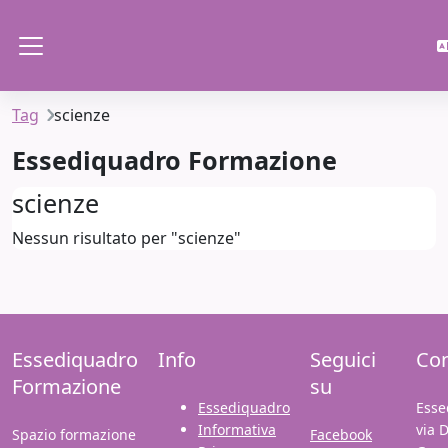
Vai al contenuto principale
Pannello laterale
Tag
scienze
Essediquadro Formazione
scienze
Nessun risultato per "scienze"
Essediquadro
Info
Seguici
Con
Formazione
su
Essediquadro
Esse
Informativa
via 
Spazio formazione
Facebook