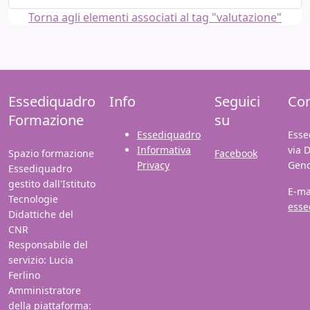
Torna agli elementi associati al tag "valutazione"
Essediquadro
Info
Seguici
Con
Formazione
su
Essediquadro
Esse
Informativa
via 
Spazio formazione
Facebook
Privacy
Gen
Essediquadro
gestito dall'Istituto
E-ma
Tecnologie
esse
Didattiche del
CNR
Responsabile del
servizio: Lucia
Ferlino
Amministratore
della piattaforma: