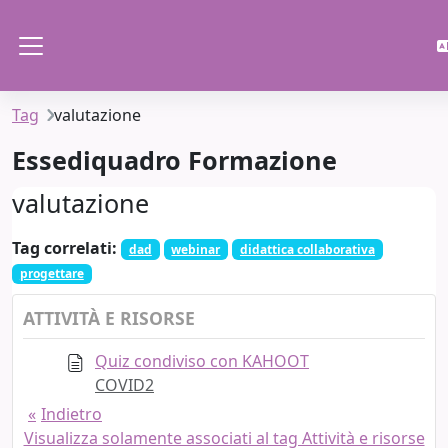
Vai al contenuto principale
Pannello laterale
Tag
valutazione
Essediquadro Formazione
valutazione
Tag correlati:
dad
webinar
didattica collaborativa
progettare
ATTIVITÀ E RISORSE
Quiz condiviso con KAHOOT
COVID2
Indietro
Visualizza solamente associati al tag Attività e risorse