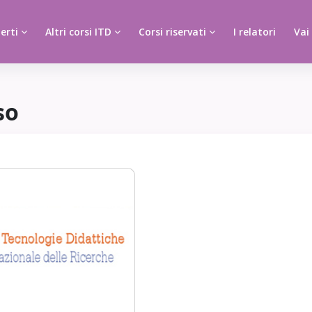
erti
Altri corsi ITD
Corsi riservati
I relatori
Vai
so