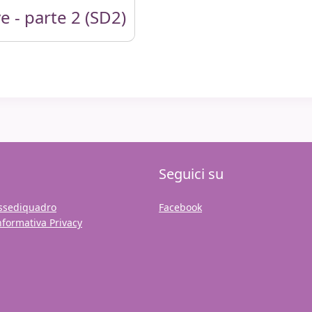
e - parte 2 (SD2)
e - parte 2 (SD2)
Seguici su
ssediquadro
Facebook
nformativa Privacy