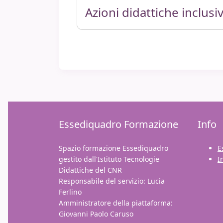
Azioni didattiche inclusiv
Azioni didattiche inclusiv
Essediquadro Formazione
Info
Spazio formazione Essediquadro
E
gestito dall'Istituto Tecnologie
I
Didattiche del CNR
Responsabile del servizio: Lucia
Ferlino
Amministratore della piattaforma:
Giovanni Paolo Caruso