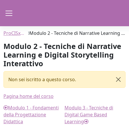
Vai al contenuto principale
Pannello laterale
ProCISxDIDSTEM
Modulo 2 - Tecniche di Narrative Learning e Digital Storytelling Interattivo
Modulo 2 - Tecniche di Narrative
Learning e Digital Storytelling
Interattivo
Non sei iscritto a questo corso.
Ignor
Schema della sezione
Pagina home del corso
Modulo 1 - Fondamenti
Modulo 3 - Tecniche di
della Progettazione
Digital Game Based
Didattica
Learning