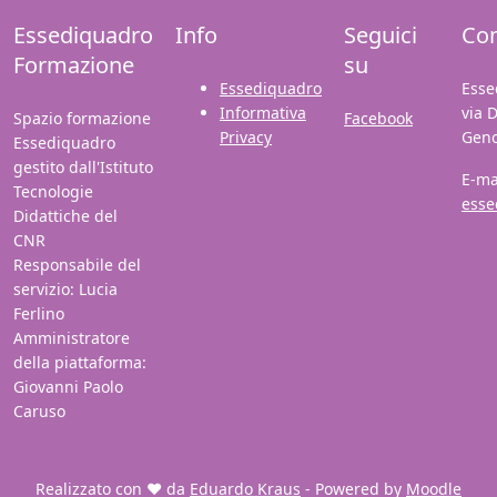
Essediquadro
Info
Seguici
Con
Formazione
su
Essediquadro
Esse
Informativa
via 
Spazio formazione
Facebook
Privacy
Gen
Essediquadro
gestito dall'Istituto
E-ma
Tecnologie
esse
Didattiche del
CNR
Responsabile del
servizio: Lucia
Ferlino
Amministratore
della piattaforma:
Giovanni Paolo
Caruso
Realizzato con ❤️ da
Eduardo Kraus
- Powered by
Moodle