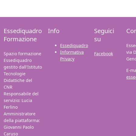
Essediquadro
Info
Seguici
Con
Formazione
su
Essediquadro
Esse
Informativa
via 
Spazio formazione
Facebook
Privacy
Gen
Essediquadro
gestito dall'Istituto
E-ma
Tecnologie
esse
Didattiche del
CNR
Responsabile del
servizio: Lucia
Ferlino
Amministratore
della piattaforma:
Giovanni Paolo
Caruso