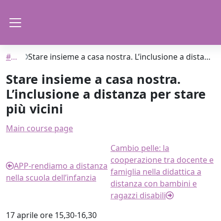
Skip to main content
Side panel
#SIAC
Stare insieme a casa nostra. L’inclusione a distanza per stare più vicini
Stare insieme a casa nostra.
L’inclusione a distanza per stare
più vicini
Section outline
Main course page
Cambio pelle: la
cooperazione tra docente e
APP-rendiamo a distanza
famiglia nella didattica a
nella scuola dell’infanzia
distanza con bambini e
ragazzi disabili
17 aprile ore 15,30-16,30