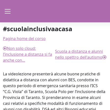
Vai al contenuto principale
Pannello laterale
#scuolainclusivaacasa
Schema della sezione
Pagina home del corso
Non solo cloud:
Scuola a distanza e alunni
l’inclusione a distanza si fa
nello spettro dell'autismo
anche con...
La videolezione presenterà alcune buone pratiche di
didattica a distanza con alunni con BES, condotte in
questo periodo di emergenza sanitaria presso l’ICS
“C.G. Viola” di Taranto, Scuola Polo per l’inclusione della
Provincia di Taranto. Si prenderanno in esame alcuni
casi relativi a specifiche modalità di funzionamento di
alunni con disabilità, DSA ed altri Bisogni educativi