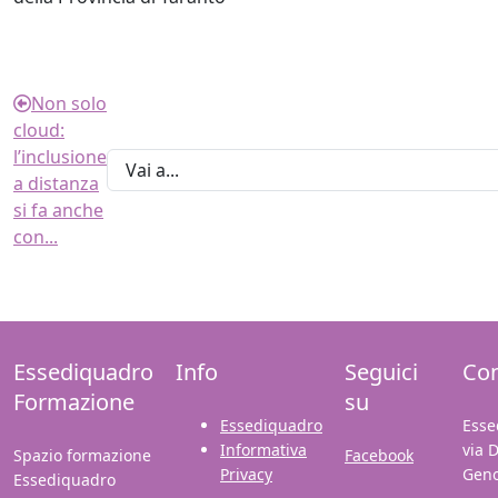
Non solo
cloud:
l’inclusione
a distanza
si fa anche
con...
Essediquadro
Info
Seguici
Con
Formazione
su
Essediquadro
Esse
Informativa
via 
Spazio formazione
Facebook
Privacy
Gen
Essediquadro