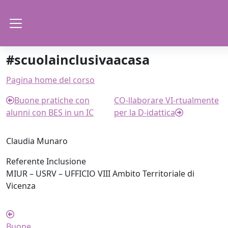
Vai al contenuto principale
Pannello laterale
#scuolainclusivaacasa
Schema della sezione
Pagina home del corso
Buone pratiche con
CO-llaborare VI-rtualmente
alunni con BES in un IC
per la D-idattica
Claudia Munaro
Referente Inclusione
MIUR – USRV – UFFICIO VIII Ambito Territoriale di
Vicenza
Buone