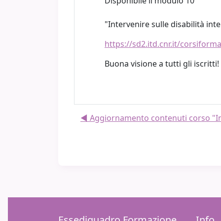
Disponibile il modulo 10
"Intervenire sulle disabilità int
https://sd2.itd.cnr.it/corsifo
Buona visione a tutti gli iscritti!
◀︎ Aggiornamento contenuti corso "Incl
Essediquadro Formazione
Info