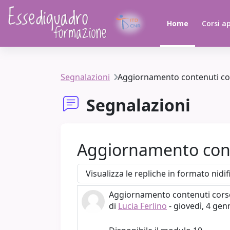
Vai al contenuto principale
Home
Corsi ap
Segnalazioni
Aggiornamento contenuti corso
Segnalazioni
Aggiornamento conten
Modalità visualizzazione
Aggiornamento contenuti corso "
Numero di risposte: 0
di
Lucia Ferlino
-
giovedì, 4 gen