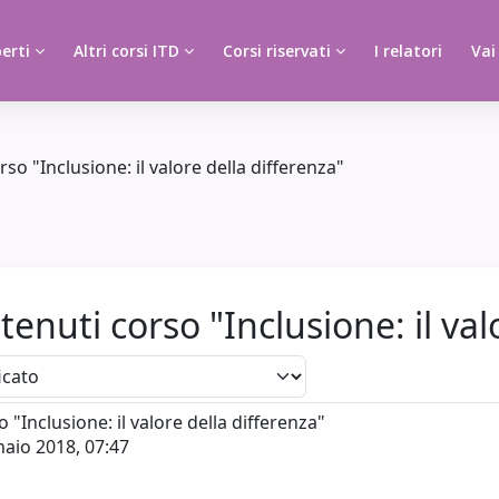
erti
Altri corsi ITD
Corsi riservati
I relatori
Vai
 "Inclusione: il valore della differenza"
uti corso "Inclusione: il valo
Inclusione: il valore della differenza"
naio 2018, 07:47