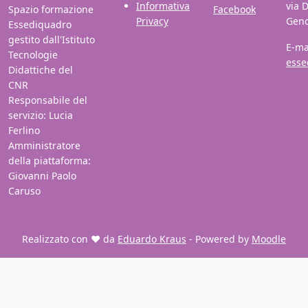
Informativa
via 
Spazio formazione
Facebook
Privacy
Gen
Essediquadro
gestito dall'Istituto
E-ma
Tecnologie
esse
Didattiche del
CNR
Responsabile del
servizio: Lucia
Ferlino
Amministratore
della piattaforma:
Giovanni Paolo
Caruso
Realizzato con ❤️ da
Eduardo Kraus
- Powered by
Moodle