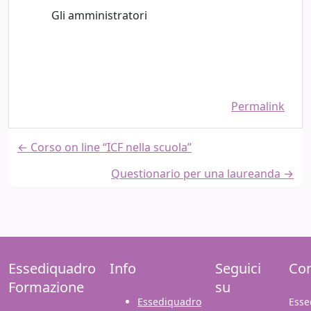
Gli amministratori
Permalink
← Corso on line “ICF nella scuola”
Questionario per una laureanda →
Essediquadro
Info
Seguici
Con
Formazione
su
Essediquadro
Esse