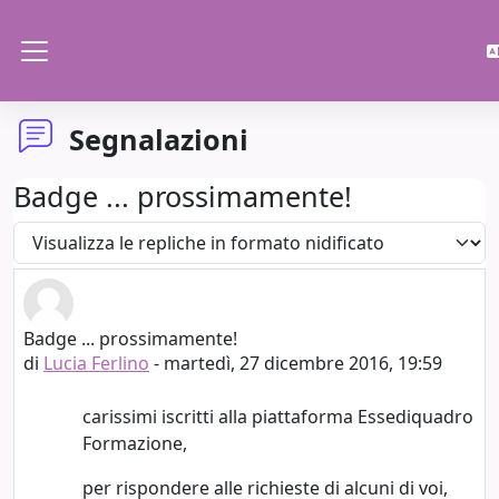
Vai al contenuto principale
Pannello laterale
Segnalazioni
Badge ... prossimamente!
Modalità visualizzazione
Badge ... prossimamente!
Numero di risposte: 0
di
Lucia Ferlino
-
martedì, 27 dicembre 2016, 19:59
carissimi iscritti alla piattaforma Essediquadro
Formazione,
per rispondere alle richieste di alcuni di voi,