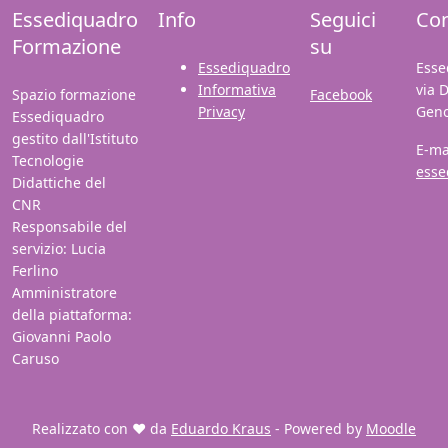
Essediquadro
Info
Seguici
Con
Formazione
su
Essediquadro
Esse
Informativa
via 
Spazio formazione
Facebook
Privacy
Gen
Essediquadro
gestito dall'Istituto
E-ma
Tecnologie
esse
Didattiche del
CNR
Responsabile del
servizio: Lucia
Ferlino
Amministratore
della piattaforma:
Giovanni Paolo
Caruso
Realizzato con ❤️ da
Eduardo Kraus
- Powered by
Moodle