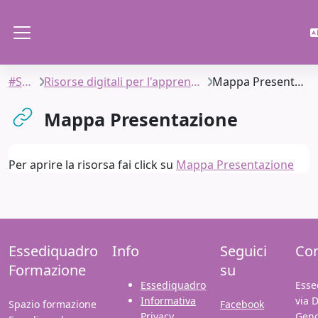
Vai al contenuto principale
Pannello laterale
#SIAC
Risorse digitali per l'apprendimento
Mappa Presentazione
Mappa Presentazione
Aggregazione dei criteri
Per aprire la risorsa fai click su
Mappa Presentazione
Essediquadro
Info
Seguici
Con
Formazione
su
Essediquadro
Esse
Informativa
via 
Spazio formazione
Facebook
Privacy
Gen