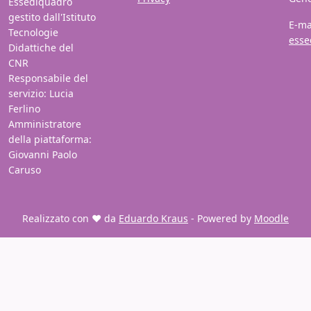
Essediquadro
gestito dall'Istituto
E-ma
Tecnologie
esse
Didattiche del
CNR
Responsabile del
servizio: Lucia
Ferlino
Amministratore
della piattaforma:
Giovanni Paolo
Caruso
Realizzato con ❤️ da
Eduardo Kraus
- Powered by
Moodle