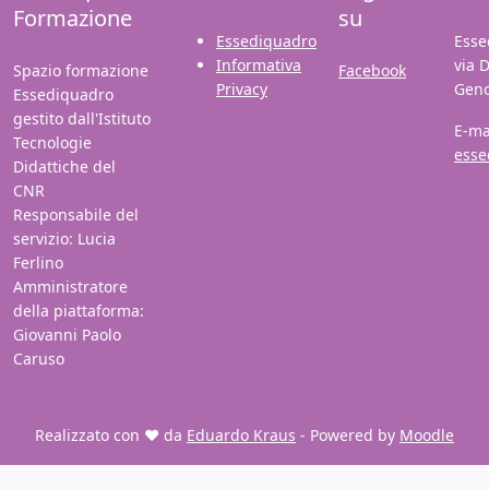
Formazione
su
Essediquadro
Esse
Informativa
via 
Spazio formazione
Facebook
Privacy
Gen
Essediquadro
gestito dall'Istituto
E-ma
Tecnologie
esse
Didattiche del
CNR
Responsabile del
servizio: Lucia
Ferlino
Amministratore
della piattaforma:
Giovanni Paolo
Caruso
Realizzato con ❤️ da
Eduardo Kraus
- Powered by
Moodle