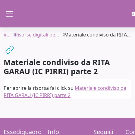
Vai al contenuto principale
Pannello laterale
#SIAC
Risorse digitali per l'apprendimento
Materiale condiviso da RITA GARAU (IC PIRRI) parte 2
Materiale condiviso da RITA
GARAU (IC PIRRI) parte 2
Aggregazione dei criteri
Per aprire la risorsa fai click su
Materiale condiviso da
RITA GARAU (IC PIRRI) parte 2
Essediquadro
Info
Seguici
Con