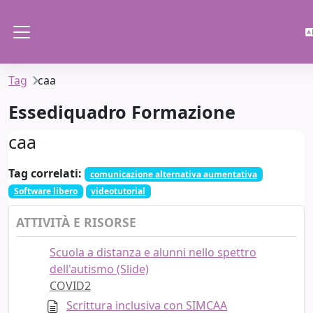
Vai al contenuto principale
Pannello laterale
Tag
caa
Essediquadro Formazione
caa
Tag correlati:
comunicazione alternativa aumentativa
Software libero
videotutorial
ATTIVITÀ E RISORSE
Scuola a distanza e alunni nello spettro
dell'autismo (Slide)
COVID2
Scrittura inclusiva con SIMCAA