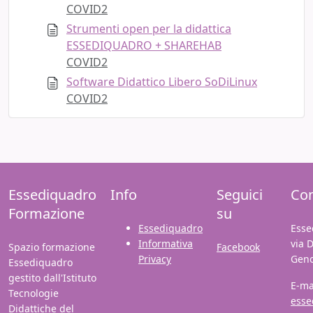
COVID2
Strumenti open per la didattica
ESSEDIQUADRO + SHAREHAB
COVID2
Software Didattico Libero SoDiLinux
COVID2
Essediquadro
Info
Seguici
Con
Formazione
su
Essediquadro
Esse
Informativa
via 
Spazio formazione
Facebook
Privacy
Gen
Essediquadro
gestito dall'Istituto
E-ma
Tecnologie
esse
Didattiche del