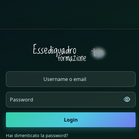
Login su Essediquadro Formazione
Vai a creazione account
Username o email
Password
Login
Hai dimenticato la password?