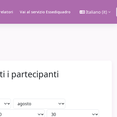
Italiano ‎(it)‎
 relatori
Vai al servizio Essediquadro
i i partecipanti
Mese
Ora
Minuto