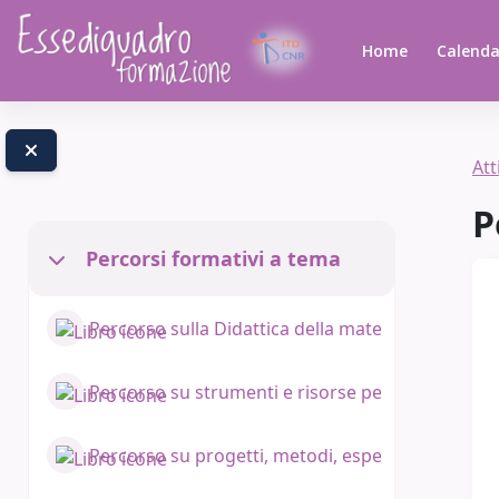
Vai al contenuto principale
Home
Calenda
Att
P
Percorsi formativi a tema
Minimizza
Percorso sulla Didattica della matematica inclusi
Percorso su strumenti e risorse per l'inclusione
Percorso su progetti, metodi, esperienze, idee p