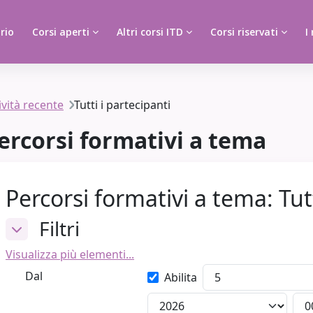
rio
Corsi aperti
Altri corsi ITD
Corsi riservati
I
ività recente
Tutti i partecipanti
ercorsi formativi a tema
Percorsi formativi a tema: Tutt
va
Filtri
Filtri
Filtri
Visualizza più elementi...
Dal
Dal
Giorno
Abilita
er una scuola inclusiva
Anno