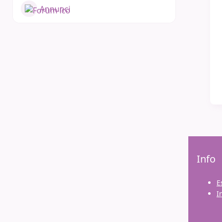
Annunci
Essediquadro Formazione
Info
Spazio formazione Essediquadro
E
gestito dall'Istituto Tecnologie
I
Didattiche del CNR
Responsabile del servizio: Lucia