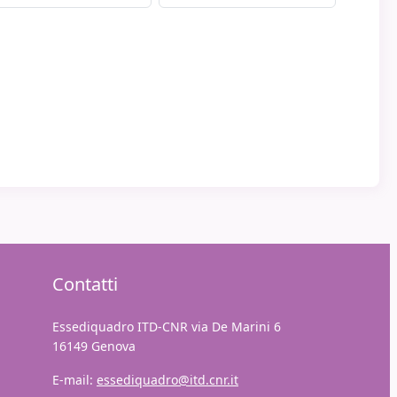
Contatti
Essediquadro ITD-CNR via De Marini 6
16149 Genova
E-mail:
essediquadro@itd.cnr.it