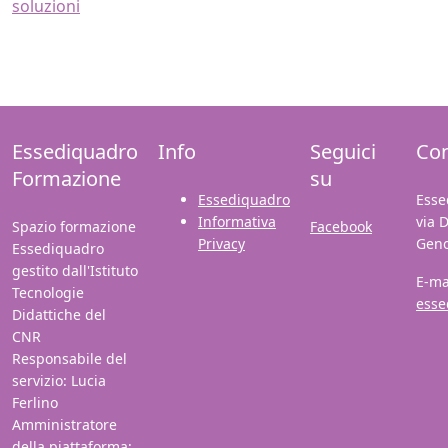
soluzioni
Essediquadro
Info
Seguici
Con
Formazione
su
Essediquadro
Esse
Informativa
via 
Spazio formazione
Facebook
Privacy
Gen
Essediquadro
gestito dall'Istituto
E-ma
Tecnologie
esse
Didattiche del
CNR
Responsabile del
servizio: Lucia
Ferlino
Amministratore
della piattaforma: