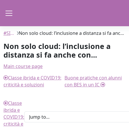
Skip to main content
Side panel
#SIAC
Non solo cloud: l’inclusione a distanza si fa anche con...
Non solo cloud: l’inclusione a
distanza si fa anche con...
Section outline
Main course page
Classe ibrida e COVID19:
Buone pratiche con alunni
criticità e soluzioni
con BES in un IC
Classe
ibrida e
COVID19:
criticità e