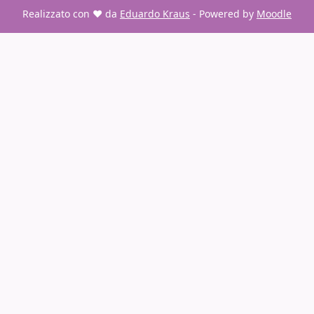
Realizzato con ❤️ da
Eduardo Kraus
- Powered by
Moodle