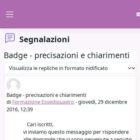
Vai al contenuto principale
Pannello laterale
Segnalazioni
Badge - precisazioni e chiarimenti
Modalità visualizzazione
Badge - precisazioni e chiarimenti
Numero di risposte: 0
di
Formazione Essediquadro
-
giovedì, 29 dicembre
2016, 12:39
Cari iscritti,
vi inviamo questo messaggio per rispondere
alle domande che ci sono pervenute a seguito