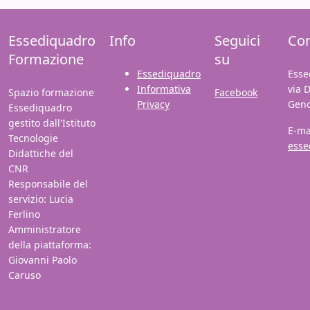
Essediquadro
Info
Seguici
Con
Formazione
su
Essediquadro
Esse
Informativa
via 
Spazio formazione
Facebook
Privacy
Gen
Essediquadro
gestito dall'Istituto
E-ma
Tecnologie
esse
Didattiche del
CNR
Responsabile del
servizio: Lucia
Ferlino
Amministratore
della piattaforma:
Giovanni Paolo
Caruso