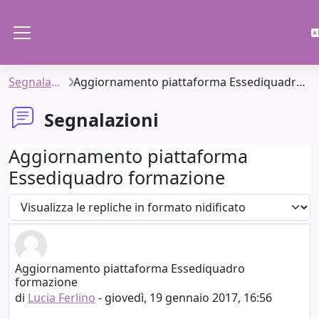
Vai al contenuto principale
Pannello laterale
Segnalazioni
Aggiornamento piattaforma Essediquadro formazione
Segnalazioni
Aggiornamento piattaforma
Essediquadro formazione
Modalità visualizzazione
Aggiornamento piattaforma Essediquadro
Numero di risposte: 0
formazione
di
Lucia Ferlino
-
giovedì, 19 gennaio 2017, 16:56