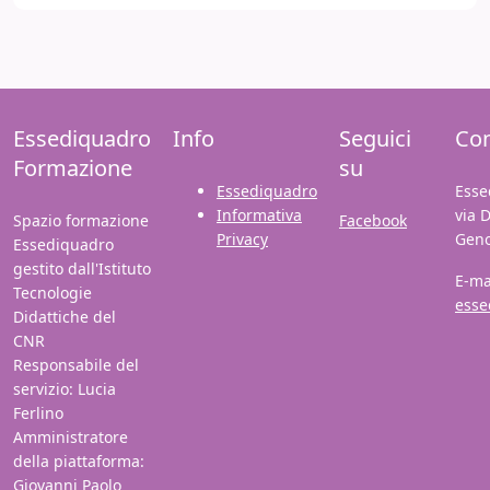
Essediquadro
Info
Seguici
Con
Formazione
su
Essediquadro
Esse
Informativa
via 
Spazio formazione
Facebook
Privacy
Gen
Essediquadro
gestito dall'Istituto
E-ma
Tecnologie
esse
Didattiche del
CNR
Responsabile del
servizio: Lucia
Ferlino
Amministratore
della piattaforma:
Giovanni Paolo