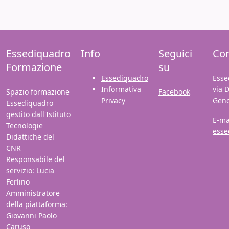
Essediquadro
Info
Seguici
Con
Formazione
su
Essediquadro
Esse
Informativa
via 
Spazio formazione
Facebook
Privacy
Gen
Essediquadro
gestito dall'Istituto
E-ma
Tecnologie
esse
Didattiche del
CNR
Responsabile del
servizio: Lucia
Ferlino
Amministratore
della piattaforma:
Giovanni Paolo
Caruso