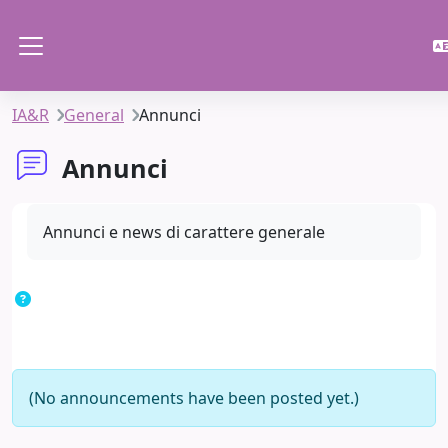
Skip to main content
Side panel
IA&R
General
Annunci
Annunci
Completion requirements
Annunci e news di carattere generale
(No announcements have been posted yet.)