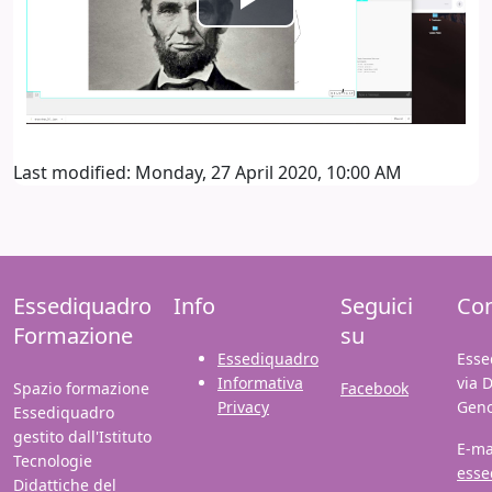
Play
Video
Last modified: Monday, 27 April 2020, 10:00 AM
Essediquadro
Info
Seguici
Con
Formazione
su
Essediquadro
Esse
Informativa
via 
Spazio formazione
Facebook
Privacy
Gen
Essediquadro
gestito dall'Istituto
E-ma
Tecnologie
esse
Didattiche del