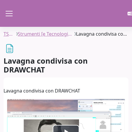
Skip to main content
Side panel
TSIAC2
Strumenti [e Tecnologie per la DaD]
Lavagna condivisa con DRAWCHAT
Lavagna condivisa con
DRAWCHAT
Completion requirements
Lavagna condivisa con DRAWCHAT