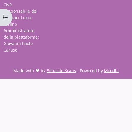
CNR
Responsabile del
Open course index
servizio: Lucia
Ferlino
Amministratore
della piattaforma:
Giovanni Paolo
Caruso
Made with ❤️ by
Eduardo Kraus
- Powered by
Moodle