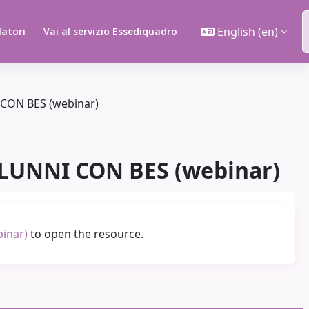
English ‎(en)‎
latori
Vai al servizio Essediquadro
CON BES (webinar)
LUNNI CON BES (webinar)
inar)
to open the resource.