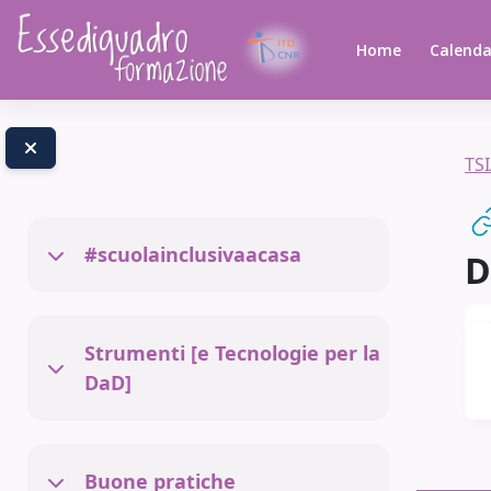
Skip to main content
Home
Calenda
TS
#scuolainclusivaacasa
D
Collapse
Strumenti [e Tecnologie per la
Collapse
DaD]
Buone pratiche