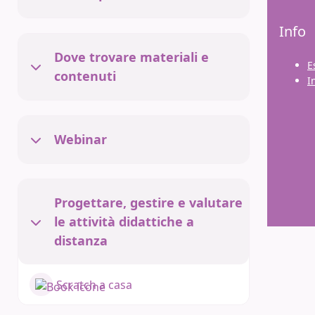
Collapse
Essediquadro Formazione
Info
Dove trovare materiali e
Spazio formazione Essediquadro
E
Collapse
contenuti
gestito dall'Istituto Tecnologie
I
Didattiche del CNR
Responsabile del servizio: Lucia
Ferlino
Webinar
Amministratore della piattaforma:
Collapse
Giovanni Paolo Caruso
Progettare, gestire e valutare
le attività didattiche a
Collapse
distanza
Scratch a casa