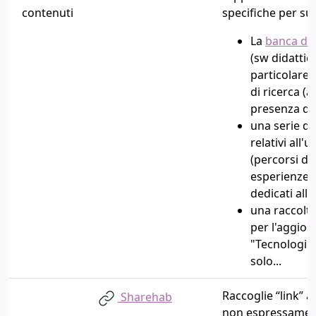
contenuti
specifiche per su
La
banca dat
(sw didattico
particolare i
di ricerca (
an
presenza di 
una serie di
relativi all'
(percorsi did
esperienze e 
dedicati all
una raccolta
per l'aggior
"
Tecnologie,
solo...
Raccoglie “link” a
Sharehab
non espressamente