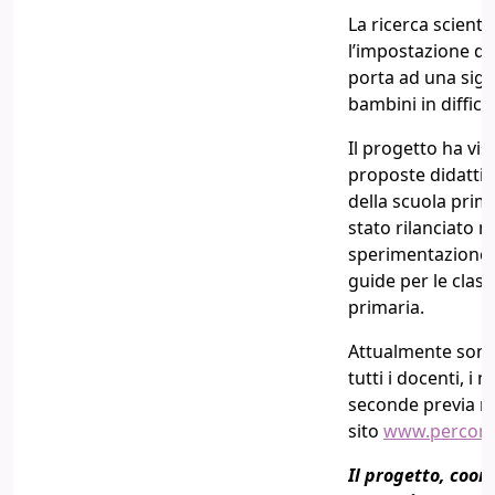
La ricerca scient
l’impostazione did
porta ad una sign
bambini in diffico
Il progetto ha vis
proposte didattic
della scuola prim
stato rilanciato n
sperimentazione f
guide per le class
primaria.
Attualmente sono 
tutti i docenti, i 
seconde previa re
sito
www.perconta
Il progetto, coo