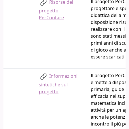
Il progetto PerCon
Risorse del
progettare e spe
progetto
didattica della m
PerContare
disposizione risor
realizzare con il
sono stati messi a
primi anni di scu
di gioco anche a
essere scaricati e
Il progetto PerC
Informazioni
e mette a disposiz
sintetiche sul
primaria, guide m
progetto
efficacia nel supp
matematica inclu
attività per un 
anche le potenzial
incontro il più po