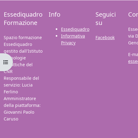
Essediquadro
Info
Seguici
Con
Formazione
su
Essediquadro
Esse
Informativa
via 
Spazio formazione
Facebook
Privacy
Gen
Essediquadro
gestito dall'Istituto
E-ma
Tecnologie
esse
Open course index
Didattiche del
CNR
Responsabile del
servizio: Lucia
Ferlino
Amministratore
della piattaforma:
Giovanni Paolo
Caruso