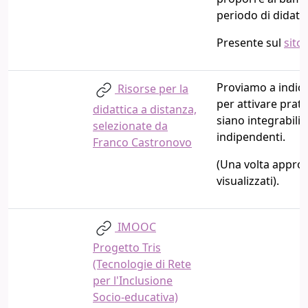
periodo di didatti
Presente sul
sito
Proviamo a indica
Risorse per la
per attivare prati
didattica a distanza,
siano integrabili 
selezionate da
indipendenti.
Franco Castronovo
(Una volta approva
visualizzati).
IMOOC
Progetto Tris
(Tecnologie di Rete
per l'Inclusione
Socio-educativa)