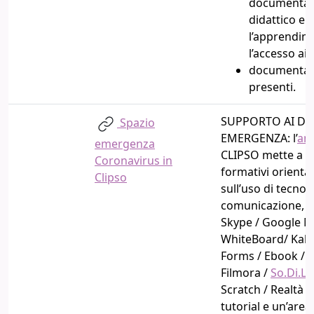
documentazi
didattico e a
l’apprendime
l’accesso ai 
documentaz
presenti.
SUPPORTO AI DOC
Spazio
EMERGENZA:
l’
am
emergenza
CLIPSO mette a di
Coronavirus in
formativi
orientat
Clipso
sull’uso di tecnolo
comunicazione, c
Skype / Google M
WhiteBoard/ Kaho
Forms / Ebook / C
Filmora /
So.Di.Li
Scratch / Realtà
tutorial
e un’
area