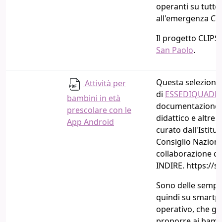
operanti su tutto 
all'emergenza Cov
Il progetto CLIPS
San Paolo
.
Questa selezione d
Attività per
di
ESSEDIQUADR
bambini in età
documentazione e
prescolare con le
didattico e altre 
App Android
curato dall'Istitu
Consiglio Nazional
collaborazione con
INDIRE. https://sd2
Sono delle semplic
quindi su smartp
operativo, che gl
proporre ai bambi