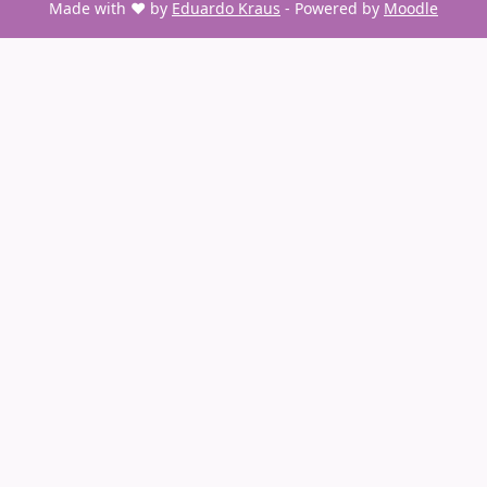
Made with ❤️ by
Eduardo Kraus
- Powered by
Moodle