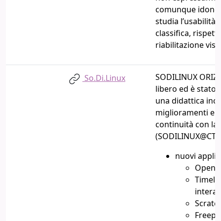
comunque idonei a
studia l’usabilità
classifica, rispetto
riabilitazione vis
SODILINUX ORIZZ
So.Di.Linux
libero
ed è stato p
una
didattica incl
miglioramenti e 
continuità con la
(SODILINUX@CTS-2
nuovi applica
OpenB
Timeli
interat
Scratc
Freepl