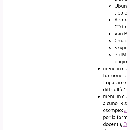
Ubuntu
tipolog
Adobe 
CD inte
Van Ba
CmapT
Skype
PdfM
pagine
menu in cui
funzione del
Imparare / 
difficoltà / e
menu in cui
alcune
“Riso
esempio:
Es
per la forma
docenti),
Es