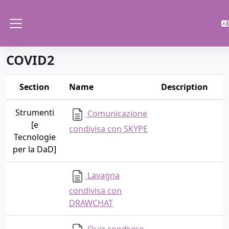
Skip to main content
Side panel
COVID2
Section
Name
Description
Strumenti
Comunicazione
[e
condivisa con SKYPE
Tecnologie
per la DaD]
Lavagna
condivisa con
DRAWCHAT