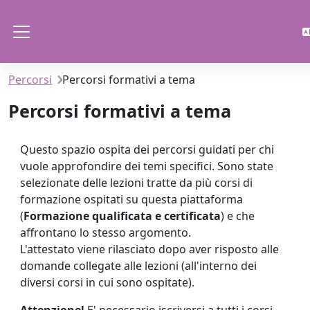
Vai al contenuto principale
Pannello laterale
Percorsi
Percorsi formativi a tema
Percorsi formativi a tema
Schema della sezione
Questo spazio ospita dei percorsi guidati per chi
vuole approfondire dei temi specifici. Sono state
selezionate delle lezioni tratte da più corsi di
formazione ospitati su questa piattaforma
(
Formazione qualificata e certificata
)
e che
affrontano lo stesso argomento.
L'attestato viene rilasciato dopo a
ver risposto alle
domande collegate alle lezioni (all'interno dei
diversi corsi in cui sono ospitate).
Attenzione!
E' necessario iscriversi a tutti i corsi