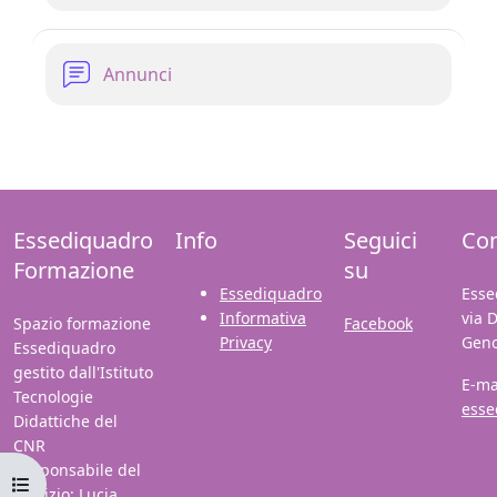
Forum
Annunci
Essediquadro
Info
Seguici
Con
Formazione
su
Essediquadro
Esse
Informativa
via 
Spazio formazione
Facebook
Privacy
Gen
Essediquadro
gestito dall'Istituto
E-ma
Tecnologie
esse
Didattiche del
CNR
Responsabile del
Apri indice del corso
servizio: Lucia