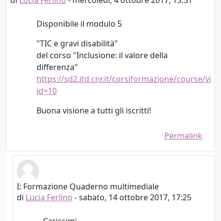
Disponibile il modulo 5
"TIC e gravi disabilità"
del corso "Inclusione: il valore della
differenza"
https://sd2.itd.cnr.it/corsiformazione/course/vie
id=10
Buona visione a tutti gli iscritti!
Permalink
I: Formazione Quaderno multimediale
In riposta a Lucia Ferlino
di
Lucia Ferlino
-
sabato, 14 ottobre 2017, 17:25
Carissimi,