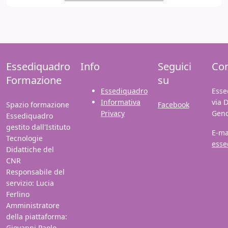
Essediquadro
Info
Seguici
Con
Formazione
su
Essediquadro
Esse
Informativa
via 
Spazio formazione
Facebook
Privacy
Gen
Essediquadro
gestito dall'Istituto
E-ma
Tecnologie
esse
Didattiche del
CNR
Responsabile del
servizio: Lucia
Ferlino
Amministratore
della piattaforma:
Giovanni Paolo