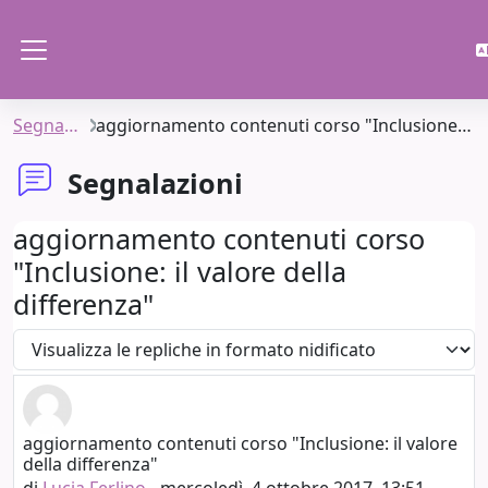
Vai al contenuto principale
Pannello laterale
Segnalazioni
aggiornamento contenuti corso "Inclusione: il valore della differenza"
Segnalazioni
aggiornamento contenuti corso
"Inclusione: il valore della
differenza"
Modalità visualizzazione
aggiornamento contenuti corso "Inclusione: il valore
Numero di risposte: 1
della differenza"
di
Lucia Ferlino
-
mercoledì, 4 ottobre 2017, 13:51