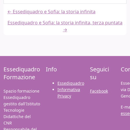
← Essediquadro e Sofia: la storia infinita
Essediquadro e Sofia: la storia infinita, terza puntata
→
Essediquadro
Info
Seguici
Con
Formazione
su
Essediquadro
Esse
Informativa
via 
Spazio formazione
Facebook
Privacy
Gen
Essediquadro
gestito dall'Istituto
E-ma
Tecnologie
esse
Didattiche del
CNR
Responsabile del