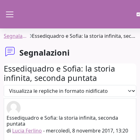
Vai al contenuto principale
Pannello laterale
Segnalazioni
Essediquadro e Sofia: la storia infinita, seconda puntata
Segnalazioni
Essediquadro e Sofia: la storia
infinita, seconda puntata
Modalità visualizzazione
Essediquadro e Sofia: la storia infinita, seconda
Numero di risposte: 0
puntata
di
Lucia Ferlino
-
mercoledì, 8 novembre 2017, 13:20