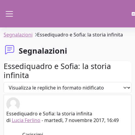
Vai al contenuto principale
Pannello laterale
Segnalazioni
Essediquadro e Sofia: la storia infinita
Segnalazioni
Essediquadro e Sofia: la storia
infinita
Modalità visualizzazione
Essediquadro e Sofia: la storia infinita
Numero di risposte: 0
di
Lucia Ferlino
-
martedì, 7 novembre 2017, 16:49
Carissimi,