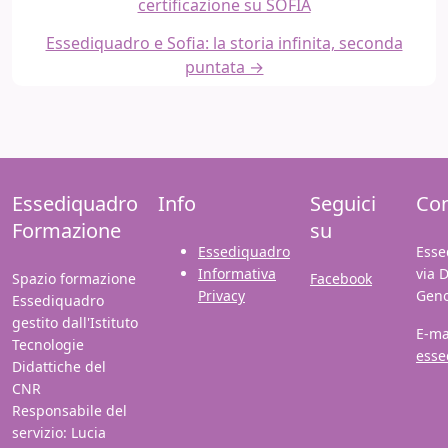
certificazione su SOFIA
Essediquadro e Sofia: la storia infinita, seconda
puntata →
Essediquadro
Info
Seguici
Con
Formazione
su
Essediquadro
Esse
Informativa
via 
Spazio formazione
Facebook
Privacy
Gen
Essediquadro
gestito dall'Istituto
E-ma
Tecnologie
esse
Didattiche del
CNR
Responsabile del
servizio: Lucia